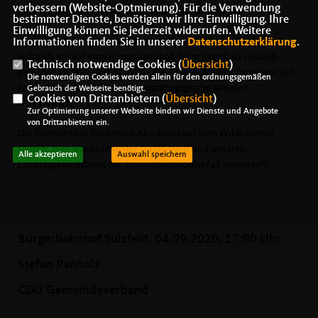
verbessern (Website-Optmierung). Für die Verwendung
Minister Wolf auf seiner Sommertour durch Sulzfeld.
bestimmter Dienste, benötigen wir Ihre Einwilligung. Ihre
Einwilligung können Sie jederzeit widerrufen. Weitere
Als Befürworter von Genossenschaften zeigte sich Guido Wolf
Informationen finden Sie in unserer
Datenschutzerklärung
.
sichtlich erfreut vom Bürgerbahnhof. Beim ebenfalls LEADER-
Technisch notwendige Cookies (
Übersicht
)
geförderten Reit- und Aktivhof der Familie Kohm informierte sich
Die notwendigen Cookies werden allein für den ordnungsgemäßen
Freizeitreiter Wolf über das reitpädagogische Konzept
Gebrauch der Webseite benötigt.
Cookies von Drittanbietern (
Übersicht
)
HIPPOLINO.
Zur Optimierung unserer Webseite binden wir Dienste und Angebote
von Drittanbietern ein.
Die Sommertour fand Ihren Abschluss auf dem Wildobsthof
Mitsch. Hier wurde Minister Guido Wolf und unseren
Alle akzeptieren
Auswahl speichern
Landtagskandidaten der Streuobsterlebnispfad vorgestellt.
Bürgerbahnhof Sulzfeld, 04.09.2020, 17:00 Uhr
Stefan Panholz
CDU Gemeindeverband