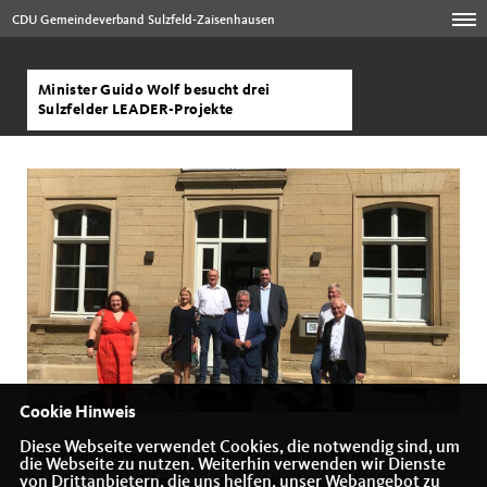
CDU Gemeindeverband Sulzfeld-Zaisenhausen
Minister Guido Wolf besucht drei
Sulzfelder LEADER-Projekte
Cookie Hinweis
Diese Webseite verwendet Cookies, die notwendig sind, um
Unser Landtagskandidat Ansgar Mayr begleitete, mit
die Webseite zu nutzen. Weiterhin verwenden wir Dienste
Zweitkandidatin Elena Nowitzki und Joachim Kössler (MdL),
von Drittanbietern, die uns helfen, unser Webangebot zu